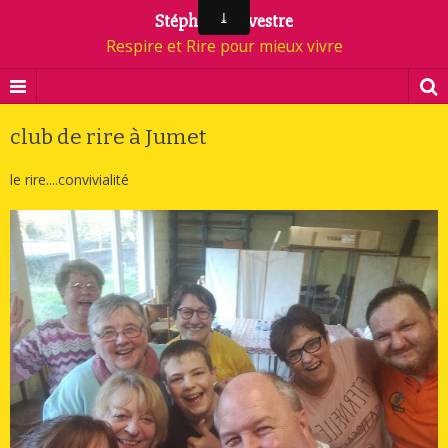
Stéphane Silvestre
Respire et Rire pour mieux vivre
club de rire à Jumet
le rire....convivialité