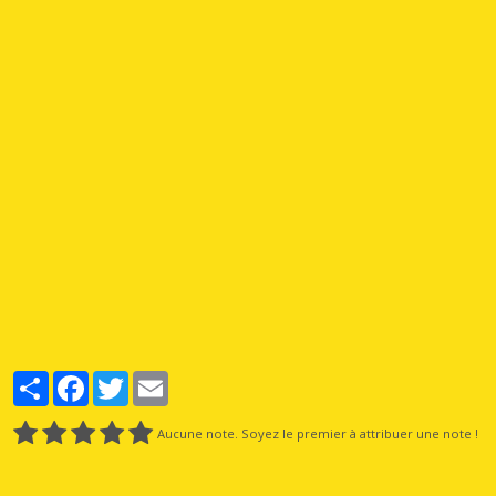
Partager
Facebook
Twitter
Email
Aucune note. Soyez le premier à attribuer une note !