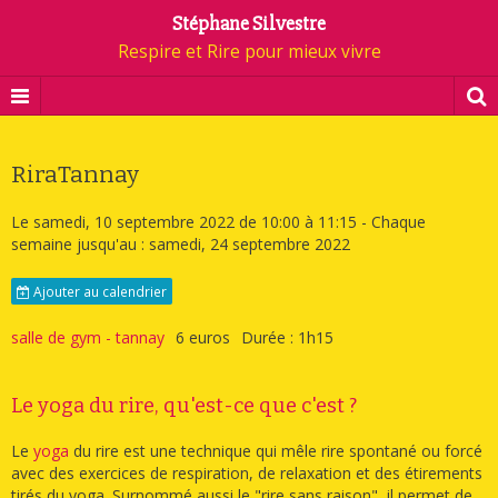
Stéphane Silvestre
Respire et Rire pour mieux vivre
RiraTannay
Le samedi, 10 septembre 2022
de 10:00
à 11:15
- Chaque
semaine jusqu'au : samedi, 24 septembre 2022
Ajouter au calendrier
salle de gym - tannay
6 euros
Durée : 1h15
Le yoga du rire, qu'est-ce que c'est ?
Le
yoga
du rire est une technique qui mêle rire spontané ou forcé
avec des exercices de respiration, de relaxation et des étirements
tirés du yoga. Surnommé aussi le "rire sans raison", il permet de