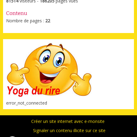
81514
visiteurs -
186205
pages vues
Contenu
Nombre de pages :
22
error_not_connected
Créer un site internet avec e-monsite
Signaler un contenu illicite sur ce site