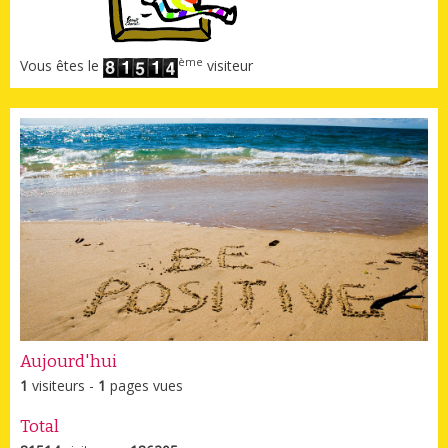
ème
Vous êtes le
visiteur
Aujourd'hui
1
visiteurs -
1
pages vues
Total