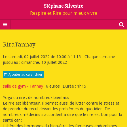
Stéphane Silvestre
Respire et Rire pour mieux vivre
RiraTannay
Le samedi, 02 juillet 2022
de 10:00
à 11:15
- Chaque semaine
jusqu'au : dimanche, 10 juillet 2022
Ajouter au calendrier
salle de gym - Tannay
6 euros
Durée : 1h15
Yoga du rire : de nombreux bienfaits
Le rire est libérateur, il permet aussi de lutter contre le stress et
de prendre du recul devant les problèmes du quotidien. De
nombreux médecins s'accordent à dire que le rire est bon pour la
santé car :
il libère des hormones du bien-être, les fameuses endorphines,