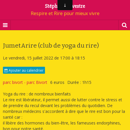
Stéphane Silvestre
Respire et Rire pour mieux vivre
JumetArire (club de yoga du rire)
Le vendredi, 15 juillet 2022
de 17:00
à 18:15
Ajouter au calendrier
parc bivort - parc Bivort
6 euros
Durée : 1h15
Yoga du rire : de nombreux bienfaits
Le rire est libérateur, il permet aussi de lutter contre le stress et
de prendre du recul devant les problèmes du quotidien. De
nombreux médecins s'accordent à dire que le rire est bon pour la
santé car :
il libère des hormones du bien-être, les fameuses endorphines,
bon pour notre santé.