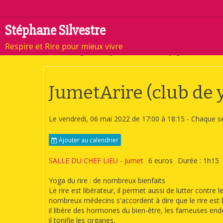
Stéphane Silvestre
Respire et Rire pour mieux vivre
Accueil
Agenda
JumetArire (club de yoga du rire)
JumetArire (club de y
Le vendredi, 06 mai 2022
de 17:00
à 18:15
- Chaque s
Ajouter au calendrier
SALLE DU CHEF LIEU - Jumet
6 euros
Durée : 1h15
Yoga du rire : de nombreux bienfaits
Le rire est libérateur, il permet aussi de lutter contre
nombreux médecins s'accordent à dire que le rire est b
il libère des hormones du bien-être, les fameuses end
il tonifie les organes,